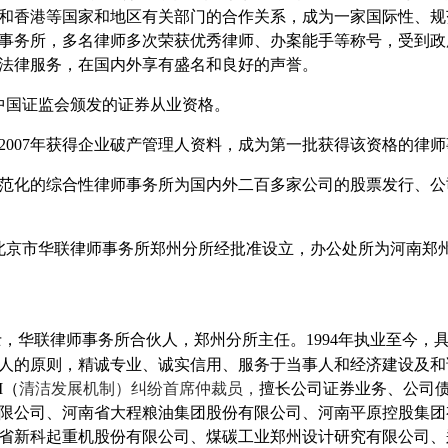
和香港等国家和地区有关部门的合作关系，成为一家
国际性、
规
事务所，多名律师多次荣获优秀律师、办案能手等称号，受到政
法律服务，在国内外享有盛名和良好的声誉。
中国证监会颁发的证券从业资格。
2007
年获得企业破产管理人资料，成为第一批获得该资格的律师
范化的综合性律师事务所为国内外二百多家公司的股票发行、公
北京市华联律师事务所郑州分所经批准设立，办公处所为河南郑
士，华联律师事务所合伙人，郑州分所主任。
1994
年执业至今，
人的原则，精诚专业、诚实信用、服务于当事人和经济建设及和
M
（
清洁发展机制）纠纷首席仲裁员，
擅长公司证券业务、公司
限公司、河南省大程粮油集团股份有限公司、河南平原控股集团
省新科起重机股份有限公司、煤碳工业郑州设计研究有限公司、