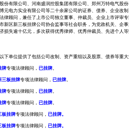
股份有限公司、
河南盛润控股集团有限公司、
郑州万特电气股份
博元电力实业有限公司等二十余家公司的证券、债券、企业
改制
法律顾问，兼任了上市公司独立董事、仲裁员、企业上市评审专
市新区新三板挂牌公司协会监事等社会职务，为党政机关、企事
济损失逾十亿元，多次获得优秀律师、优秀仲裁员、先进个人等
以下单位提供了包括公司改制、资产重组以及股票、债券等重大
挂牌
专项法律顾问，
已挂牌
。
新三板挂牌
专项法律顾问，
已挂牌
。
挂牌
专项法律顾问，
已挂牌
。
挂牌
专项法律顾问，
已挂牌
。
三板挂牌
专项法律顾问，
已挂牌。
三板挂牌
专项法律顾问，
已挂牌。