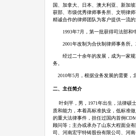
国、加拿大、日本、澳大利亚、新加坡
获部、市级优秀律师事务所、文明律师
精诚合作的律师团队为客户提供一流的
1993
年
7
月，第一批获得司法部和
2001
年改制为合伙制律师事务所。
经过
二十余年的发展，成为一家规
务。
2010
年
5
月，根据业务发展的需要，
二、主任简介
叶剑平
，男，
1971
年出生，法律硕
质和能力，本着高标准执业，低标准做
的重大法律事件，担任过国内首例
CD
顾问等；主办或承办了山东大程面业有
司、河南宏宇特铸股份有限公司、河南