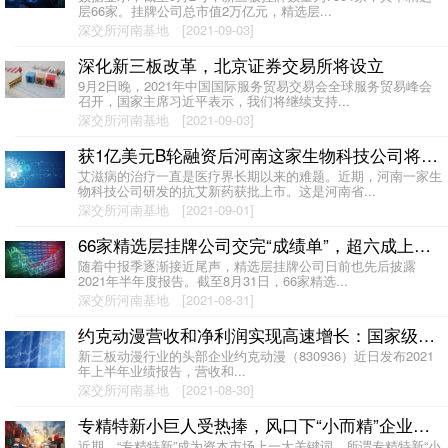
层66家。挂牌公司总市值2万亿元，精选层...
深交所河南基地
[2021-09-03]
深化新三板改革，北京证券交易所将设立
9月2日晚，2021年中国国际服务贸易交易会全球服务贸易峰会
召开，国家主席习近平表示，我们将继续支持...
深交所河南基地
[2021-09-03]
获1亿美元B轮融资后河南这家生物科技公司将赴港IPO
艾滋病的治疗一直是医疗界长期以来的难题。近期，河南一家生
物科技公司研发的抗艾新药获批上市。这是河南省...
深交所河南基地
[2021-09-01]
66家精选层挂牌公司交完“成绩单”，超六成上半年营利双增
随着中报季逐渐接近尾声，精选层挂牌公司日前也先后披露
2021年半年度报告。截至8月31日，66家精选...
深交所河南基地
[2021-08-31]
约克动漫营收和净利润实现高速增长：国家级动漫企业 未来1-2年有望冲击精选层
新三板动漫行业的头部企业约克动漫（830936）近日发布2021
年上半年业绩报告，营收和...
深交所河南基地
[2021-08-30]
专精特新小巨人受热捧，风口下“小而精”企业迎新契机
近期，“专精特新”成为资本市场上一大关键词。所谓专精特新“小