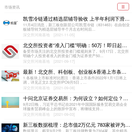
☰
市场资讯
凯雪冷链通过精选层辅导验收 上半年利润下滑62%
11月4日消息，新三板创新层公司凯雪冷链（831463）在由创业
板辅导转为精选层辅导半个月左右时间后...
深交所河南基地
[2021-11-05]
北交所投资者“准入门槛”明确：50万！即日起可预约开户！
备受市场关注的北交所投资者门槛规则来了。9月17日，北交所
明确个人投资者准入的资金门槛为证券资产50...
深交所河南基地
[2021-09-17]
最新！北交所、科创板、创业板&香港上市条件梳理
1.各板块上市标准对比图注：香港上市条件2022年1月1日将上
调，详见正文2.北交所IPO9月5日，...
深交所河南基地
[2021-09-08]
十问北京证券交易所：为何设立？如何定位？哪些企业能上？
9月2日晚，习近平总书记在2021年中国国际服务贸易交易会全
球服务贸易峰会上的致辞中宣布，将继续支持...
深交所河南基地
[2021-09-03]
新三板数据梳理：总市值2万亿元 783家被评为专精特新“小巨人”
数据显示，截至9月2号，新三板挂牌数量为7304家，其中精选